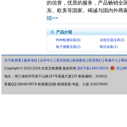
的信誉，优质的服务，产品畅销全
东、欧美等国家。竭诚与国内外商
细>>
产品介绍
特种检测仪器(8)
在线仪器仪表(3)
电子测量仪器(2)
制冷设备(1)
关于检测通
|
服务项目
|
合作中心
|
资讯投稿
|
媒体聚焦
|
联系我们
|
客服中心
|
网
Copyright © 2010-2016 生意宝检测通 版权所有.
浙ICP备14007955号
浙公网安
地址：浙江省杭州市莫干山路187号易盛大厦12F 邮政编码：310012
客服QQ:2804879579 检测通QQ群:检测资源-询盘、人脉 319379593