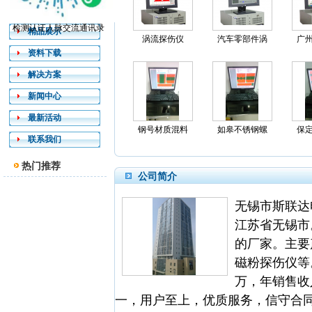
产品介绍
检测认证人脉交流通讯录
精品展示
涡流探伤仪
汽车零部件涡
广
资料下载
解决方案
新闻中心
最新活动
钢号材质混料
如皋不锈钢螺
保
联系我们
热门推荐
公司简介
无锡市斯联达
江苏省无锡市
的厂家。主要
磁粉探伤仪等
万，年销售收
一，用户至上，优质服务，信守合同